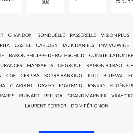
OR
CHANDON
BONDUELLE
PASSERELLE
VISION PLUS
RITA
CASTEL
CARLOS 1
JACK DANIELS
INVIVO WINE
TE
BARON PHILIPPE DE ROTHSCHILD
CONSTELLATION B
SURANCES
MANSARTIS
CF GROUP
RAMON BILBAO
C
N
CGF
CERP BA
SOPRA BANKING
JILITI
BLUEVAL
E
NA
CLARIANT
DAVEO
EOVI MCD
JONXIO
EUGÈNE 
 RARES
RUINART
BELUGA
GRAND MARNIER
VRAY CRO
LAURENT-PERRIER
DOM PÉRIGNON