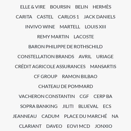
ELLE & VIRE
BOURSIN
BELIN
HERMÈS
CARITA
CASTEL
CARLOS 1
JACK DANIELS
INVIVO WINE
MARTELL
LOUIS XIII
REMY MARTIN
LACOSTE
BARON PHILIPPE DE ROTHSCHILD
CONSTELLATION BRANDS
AVRIL
URIAGE
CRÉDIT AGRICOLE ASSURANCES
MANSARTIS
CF GROUP
RAMON BILBAO
CHATEAU DE POMMARD
VACHERON CONSTANTIN
CGF
CERP BA
SOPRA BANKING
JILITI
BLUEVAL
ECS
JEANNEAU
CADUM
PLACE DU MARCHÉ
NA
CLARIANT
DAVEO
EOVI MCD
JONXIO