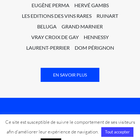
EUGÈNE PERMA
HERVÉ GAMBS
LES EDITIONS DES VINS RARES
RUINART
BELUGA
GRAND MARNIER
VRAY CROIX DE GAY
HENNESSY
LAURENT-PERRIER
DOM PÉRIGNON
EN SAVOIR PLUS
Ce site est susceptible de suivre le comportement de ses visiteurs
Marjorie Bachot
afin d'améliorer leur expérience de navigation.
Tout accepter
54 avenue Secrétan