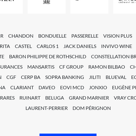
OR
CHANDON
BONDUELLE
PASSERELLE
VISION PLUS
RITA
CASTEL
CARLOS 1
JACK DANIELS
INVIVO WINE
TE
BARON PHILIPPE DE ROTHSCHILD
CONSTELLATION B
SURANCES
MANSARTIS
CF GROUP
RAMON BILBAO
C
N
CGF
CERP BA
SOPRA BANKING
JILITI
BLUEVAL
E
NA
CLARIANT
DAVEO
EOVI MCD
JONXIO
EUGÈNE 
 RARES
RUINART
BELUGA
GRAND MARNIER
VRAY CRO
LAURENT-PERRIER
DOM PÉRIGNON