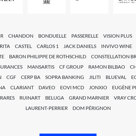
OR
CHANDON
BONDUELLE
PASSERELLE
VISION PLUS
RITA
CASTEL
CARLOS 1
JACK DANIELS
INVIVO WINE
TE
BARON PHILIPPE DE ROTHSCHILD
CONSTELLATION B
SURANCES
MANSARTIS
CF GROUP
RAMON BILBAO
C
N
CGF
CERP BA
SOPRA BANKING
JILITI
BLUEVAL
E
NA
CLARIANT
DAVEO
EOVI MCD
JONXIO
EUGÈNE 
 RARES
RUINART
BELUGA
GRAND MARNIER
VRAY CRO
LAURENT-PERRIER
DOM PÉRIGNON