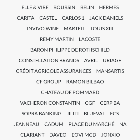
ELLE & VIRE
BOURSIN
BELIN
HERMÈS
CARITA
CASTEL
CARLOS 1
JACK DANIELS
INVIVO WINE
MARTELL
LOUIS XIII
REMY MARTIN
LACOSTE
BARON PHILIPPE DE ROTHSCHILD
CONSTELLATION BRANDS
AVRIL
URIAGE
CRÉDIT AGRICOLE ASSURANCES
MANSARTIS
CF GROUP
RAMON BILBAO
CHATEAU DE POMMARD
VACHERON CONSTANTIN
CGF
CERP BA
SOPRA BANKING
JILITI
BLUEVAL
ECS
JEANNEAU
CADUM
PLACE DU MARCHÉ
NA
CLARIANT
DAVEO
EOVI MCD
JONXIO