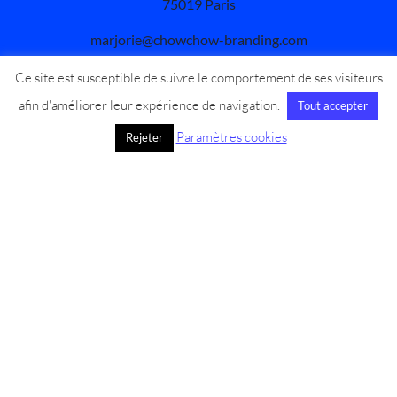
75019 Paris
marjorie@chowchow-branding.com
Ce site est susceptible de suivre le comportement de ses visiteurs
afin d'améliorer leur expérience de navigation.
Tout accepter
E-mail
*
Paramètres cookies
Rejeter
Nom
*
Message
*