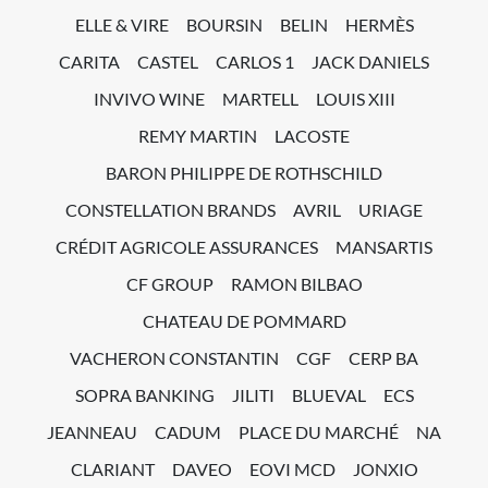
ELLE & VIRE
BOURSIN
BELIN
HERMÈS
CARITA
CASTEL
CARLOS 1
JACK DANIELS
INVIVO WINE
MARTELL
LOUIS XIII
REMY MARTIN
LACOSTE
BARON PHILIPPE DE ROTHSCHILD
CONSTELLATION BRANDS
AVRIL
URIAGE
CRÉDIT AGRICOLE ASSURANCES
MANSARTIS
CF GROUP
RAMON BILBAO
CHATEAU DE POMMARD
VACHERON CONSTANTIN
CGF
CERP BA
SOPRA BANKING
JILITI
BLUEVAL
ECS
JEANNEAU
CADUM
PLACE DU MARCHÉ
NA
CLARIANT
DAVEO
EOVI MCD
JONXIO