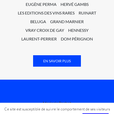
EUGÈNE PERMA
HERVÉ GAMBS
LES EDITIONS DES VINS RARES
RUINART
BELUGA
GRAND MARNIER
VRAY CROIX DE GAY
HENNESSY
LAURENT-PERRIER
DOM PÉRIGNON
EN SAVOIR PLUS
Marjorie Bachot
Ce site est susceptible de suivre le comportement de ses visiteurs
54 avenue Secrétan