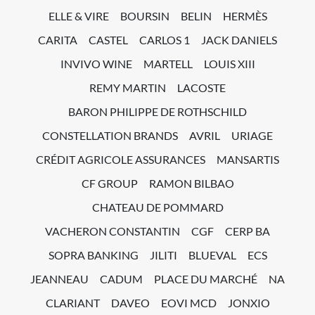
ELLE & VIRE
BOURSIN
BELIN
HERMÈS
CARITA
CASTEL
CARLOS 1
JACK DANIELS
INVIVO WINE
MARTELL
LOUIS XIII
REMY MARTIN
LACOSTE
BARON PHILIPPE DE ROTHSCHILD
CONSTELLATION BRANDS
AVRIL
URIAGE
CRÉDIT AGRICOLE ASSURANCES
MANSARTIS
CF GROUP
RAMON BILBAO
CHATEAU DE POMMARD
VACHERON CONSTANTIN
CGF
CERP BA
SOPRA BANKING
JILITI
BLUEVAL
ECS
JEANNEAU
CADUM
PLACE DU MARCHÉ
NA
CLARIANT
DAVEO
EOVI MCD
JONXIO