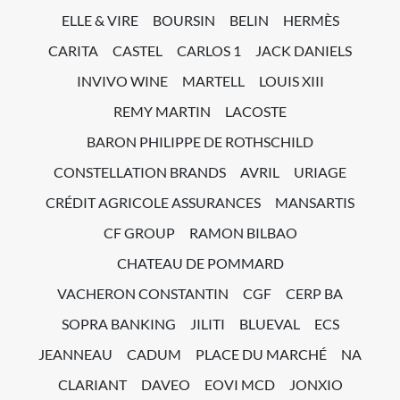
ELLE & VIRE
BOURSIN
BELIN
HERMÈS
CARITA
CASTEL
CARLOS 1
JACK DANIELS
INVIVO WINE
MARTELL
LOUIS XIII
REMY MARTIN
LACOSTE
BARON PHILIPPE DE ROTHSCHILD
CONSTELLATION BRANDS
AVRIL
URIAGE
CRÉDIT AGRICOLE ASSURANCES
MANSARTIS
CF GROUP
RAMON BILBAO
CHATEAU DE POMMARD
VACHERON CONSTANTIN
CGF
CERP BA
SOPRA BANKING
JILITI
BLUEVAL
ECS
JEANNEAU
CADUM
PLACE DU MARCHÉ
NA
CLARIANT
DAVEO
EOVI MCD
JONXIO