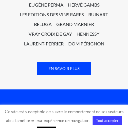
EUGÈNE PERMA
HERVÉ GAMBS
LES EDITIONS DES VINS RARES
RUINART
BELUGA
GRAND MARNIER
VRAY CROIX DE GAY
HENNESSY
LAURENT-PERRIER
DOM PÉRIGNON
EN SAVOIR PLUS
Ce site est susceptible de suivre le comportement de ses visiteurs
Marjorie Bachot
afin d'améliorer leur expérience de navigation.
Tout accepter
54 avenue Secrétan