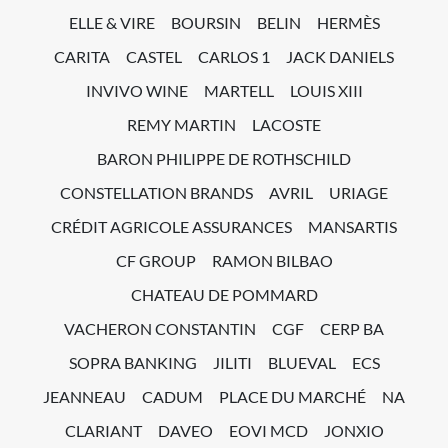
ELLE & VIRE
BOURSIN
BELIN
HERMÈS
CARITA
CASTEL
CARLOS 1
JACK DANIELS
INVIVO WINE
MARTELL
LOUIS XIII
REMY MARTIN
LACOSTE
BARON PHILIPPE DE ROTHSCHILD
CONSTELLATION BRANDS
AVRIL
URIAGE
CRÉDIT AGRICOLE ASSURANCES
MANSARTIS
CF GROUP
RAMON BILBAO
CHATEAU DE POMMARD
VACHERON CONSTANTIN
CGF
CERP BA
SOPRA BANKING
JILITI
BLUEVAL
ECS
JEANNEAU
CADUM
PLACE DU MARCHÉ
NA
CLARIANT
DAVEO
EOVI MCD
JONXIO