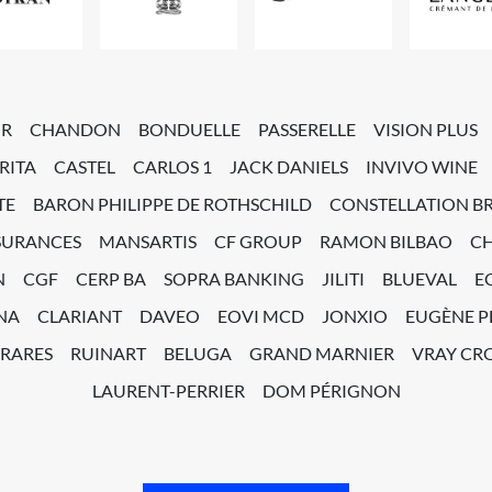
OR
CHANDON
BONDUELLE
PASSERELLE
VISION PLUS
RITA
CASTEL
CARLOS 1
JACK DANIELS
INVIVO WINE
TE
BARON PHILIPPE DE ROTHSCHILD
CONSTELLATION B
SURANCES
MANSARTIS
CF GROUP
RAMON BILBAO
C
N
CGF
CERP BA
SOPRA BANKING
JILITI
BLUEVAL
E
NA
CLARIANT
DAVEO
EOVI MCD
JONXIO
EUGÈNE 
 RARES
RUINART
BELUGA
GRAND MARNIER
VRAY CRO
LAURENT-PERRIER
DOM PÉRIGNON