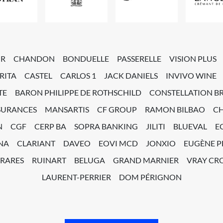
OR
CHANDON
BONDUELLE
PASSERELLE
VISION PLUS
RITA
CASTEL
CARLOS 1
JACK DANIELS
INVIVO WINE
TE
BARON PHILIPPE DE ROTHSCHILD
CONSTELLATION B
SURANCES
MANSARTIS
CF GROUP
RAMON BILBAO
C
N
CGF
CERP BA
SOPRA BANKING
JILITI
BLUEVAL
E
NA
CLARIANT
DAVEO
EOVI MCD
JONXIO
EUGÈNE 
 RARES
RUINART
BELUGA
GRAND MARNIER
VRAY CRO
LAURENT-PERRIER
DOM PÉRIGNON